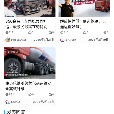
350余名卡车司机共同打
解放徐师傅：康迈轮端，长
造，最亲民最实在的特别版
途运输好帮手
卡车？曼恩TGX Truckers’
114
0
0
810
0
0
Edition了解一下
HeSeaOtter
2026年7月21日
EAtruck
2025年2月19日
企业快讯
康迈轮端引领危化品运输安
全高效升级
821
0
0
EAtruck
2025年2月26日
发表回复