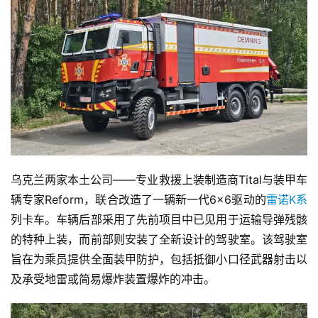
乌克兰两家本土公司——专业救援上装制造商Tital与装甲车
辆专家Reform，联合改造了一辆新一代6×6驱动的
雷诺K系
列卡车。车辆后部采用了先前项目中已见用于运输导弹残骸
的特种上装，而前部则安装了全新设计的驾驶室。该驾驶室
旨在为乘员提供全面装甲防护，包括抵御小口径武器射击以
及承受地雷或简易爆炸装置爆炸的冲击。