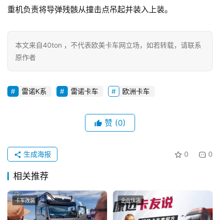
重机负责将导弹残骸从撞击点吊起并装入上装。
社
区
本文来自40ton ，不代表欧美卡车网立场，如若转载，请联系
原作者
雷诺K系
雷诺卡车
欧洲卡车
赞
(0)
生成海报
0
0
相关推荐
卡车改装
企业快讯