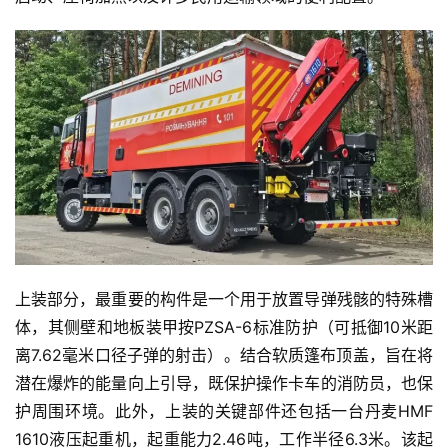
页
独
家
资
讯
登录
注册
视
上装部分，最重要的构件是一个用于放置导弹残骸的特殊槽
频
体，其侧壁和地板装甲按PZSA-6标准防护（可抵御10米距
离7.62毫米口径子弹的射击）。结合软质篷布顶盖，旨在将
潜在爆炸的能量向上引导，既保护操作卡车的消防员，也保
专
护周围环境。此外，上装的关键部件还包括一台丹麦HMF 
题
1610液压起重机，起重能力2.46吨，工作半径6.3米。该起