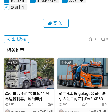
斯堪尼亚
斯堪尼亚S系
经典卡车
欧洲卡车
赞
(0)
生成海报
0
0
相关推荐
卡车改装
企业快讯
牵引车后还带“挂车桥”？风
荷兰H.J. Engelage公司引进
电运输利器，这台奔驰
引人注目的四轴DAF XF530
Actros大件牵引车不一样
特种作业车
1.7K
0
0
202
0
0
HeSeaOtter
2025年6月23日
HeSeaOtter
2026年6月17日