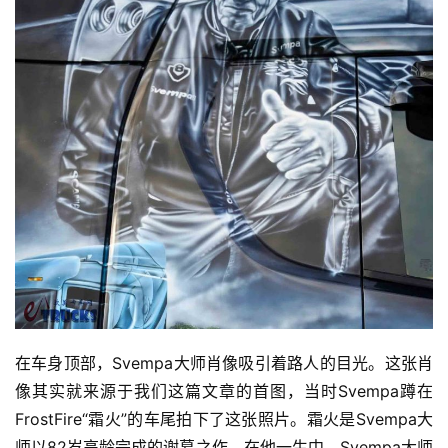
在车身顶部，Svempa大师肖像吸引着路人的目光。这张肖
像其实就来源于我们这篇文章的首图，当时Svempa蹲在
FrostFire“霜火”的车尾拍下了这张照片。霜火是Svempa大
师以82岁高龄完成的谢幕之作，在他一生中，Svempa大师