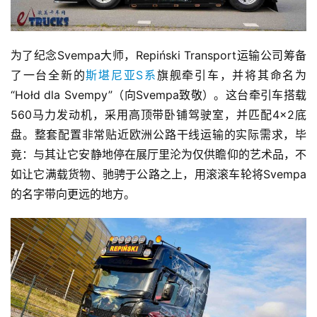
为了纪念Svempa大师，Repiński Transport运输公司筹备
了一台全新的
斯堪尼亚S系
旗舰牵引车，并将其命名为
“Hołd dla Svempy”（向Svempa致敬）。这台牵引车搭载
560马力发动机，采用高顶带卧铺驾驶室，并匹配4×2底
盘。整套配置非常贴近欧洲公路干线运输的实际需求，毕
竟：与其让它安静地停在展厅里沦为仅供瞻仰的艺术品，不
如让它满载货物、驰骋于公路之上，用滚滚车轮将Svempa
的名字带向更远的地方。