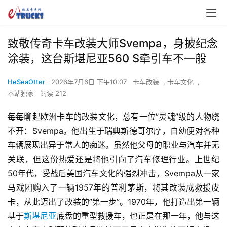
致敬传奇卡车改装大师Svempa，身披纪念
涂装，这台斯堪尼亚560 S牵引车不一般
HeSeaOtter
2026年7月6日 下午10:07
卡车改装
,
卡车文化
,
本站独家
阅读 212
每每聊起欧洲卡车的改装文化，总有一位”灵魂”级的人物绕
不开：Svempa。他出生于瑞典斯德哥尔摩，自幼便对各种
车辆展现出异于常人的痴迷。虽然他父母的职业与汽车并无
关联，但这份热爱还是将他引向了汽车修理行业。上世纪
50年代，受战后美国汽车文化的强烈冲击，Svempa从一家
马戏团购入了一辆1957年的普利茅斯，将其改装成救援皮
卡，从此迈出了改装的”第一步”。1970年，他打造出第一辆
基于
斯堪尼亚
底盘的重型救援车，也正是在那一年，他与这