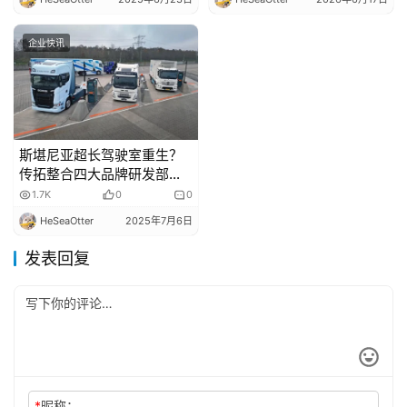
企业快讯
斯堪尼亚超长驾驶室重生？
传拓整合四大品牌研发部
门！本周全球商用车行业都
1.7K
0
0
有哪些新鲜事？
HeSeaOtter
2025年7月6日
发表回复
*
昵称：