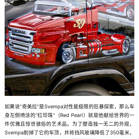
首
页
独
家
资
如果说“奇美拉”是Svempa对性能极限的狂暴探索，那么车
讯
身左侧喷涂的“红珍珠”（Red Pearl）就是他献给世界的一
件优雅且惊世骇俗的艺术品。为了塑造独一无二的外观，
Svempa削掉了它的车顶，并将挡风玻璃降低了350毫米，
登录
注册
视