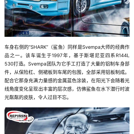
车身右侧的“SHARK”（鲨鱼）同样是Svempa大师的经典作
品之一。该车诞生于1997年，基于斯堪尼亚四系R144L 
530打造。Svempa团队为它手工打造了大量的铝制车身部
件，从保险杠、侧裙板到车尾的包围，全部采用铝板制成。
配合它那身充满力量感的金属蓝色涂装，在阳光下会随着光
线角度变化呈现出丰富的层次感，仿佛鲨鱼在水下潜行时波
光粼粼的皮肤，令人过目不忘。