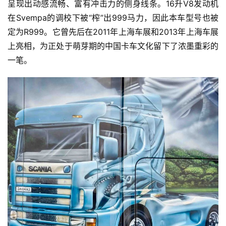
呈现出动感流畅、富有冲击力的侧身线条。16升V8发动机
频
在Svempa的调校下被“榨”出999马力，因此本车型号也被
定为R999。它曾先后在2011年上海车展和2013年上海车展
上亮相，为正处于萌芽期的中国卡车文化留下了浓墨重彩的
专
一笔。
题
社
区