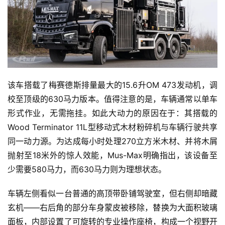
该车搭载了梅赛德斯排量最大的15.6升OM 473发动机，调
校至顶级的630马力版本。值得注意的是，车辆通常以单车
形式作业，无需拖挂。如此大动力的原因在于：其搭载的
Wood Terminator 11L型移动式木材粉碎机与车辆行驶共享
同一动力源。为达成每小时处理270立方米木材、并将木屑
抛射至18米外的惊人效能，Mus-Max明确指出，该设备至
少需要580马力，而630马力则为理想状态。
车辆左侧看似一台普通的高顶带卧铺驾驶室，但右侧却暗藏
玄机——右后角的部分车身蒙皮被移除，替换为大面积玻璃
面板，内部设置了可旋转的专业操作座椅，构成一个视野开