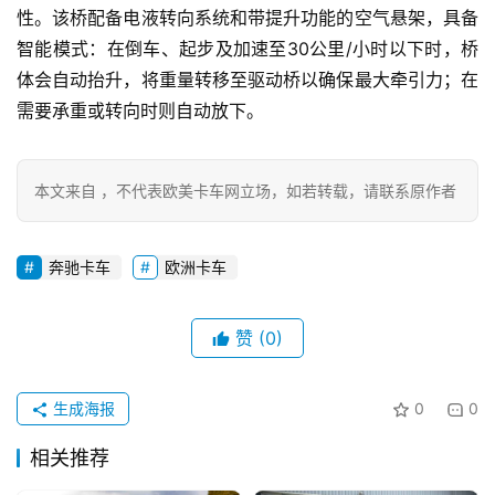
性。该桥配备电液转向系统和带提升功能的空气悬架，具备
讯
智能模式：在倒车、起步及加速至30公里/小时以下时，桥
体会自动抬升，将重量转移至驱动桥以确保最大牵引力；在
登录
注册
视
需要承重或转向时则自动放下。
频
本文来自 ，不代表欧美卡车网立场，如若转载，请联系原作者
专
题
奔驰卡车
欧洲卡车
社
赞
(0)
区
生成海报
0
0
相关推荐