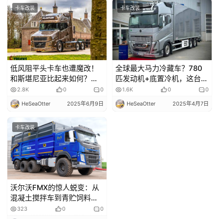
卡车改装
卡车改装
低风阻平头卡车也遭魔改！
全球最大马力冷藏车？780
和斯堪尼亚比起来如何？沃
匹发动机+底置冷机，这台沃
尔沃VT5 Aero长头卡车实拍
尔沃FH 16竟用来拉腌菜？
2.8K
0
0
1.6K
0
0
HeSeaOtter
2025年6月9日
HeSeaOtter
2025年4月7日
卡车改装
沃尔沃FMX的惊人蜕变：从
混凝土搅拌车到青贮饲料运
输车
323
0
0