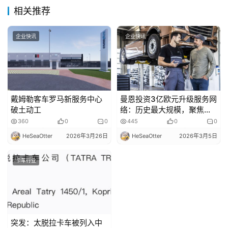
专
相关推荐
题
企业快讯
企业快讯
社
区
戴姆勒客车罗马新服务中心
曼恩投资3亿欧元升级服务网
破土动工
络：历史最大规模，聚焦电
动化与数字化
360
0
0
445
0
0
HeSeaOtter
2026年3月26日
HeSeaOtter
2026年3月5日
卡车行业
突发：太脱拉卡车被列入中