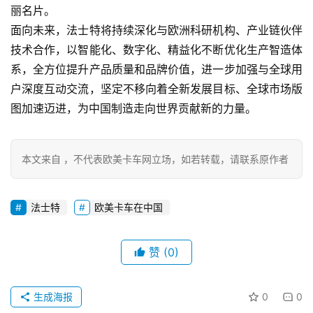
丽名片。
首
面向未来，法士特将持续深化与欧洲科研机构、产业链伙伴
页
技术合作，以智能化、数字化、精益化不断优化生产智造体
系，全方位提升产品质量和品牌价值，进一步加强与全球用
户深度互动交流，坚定不移向着全新发展目标、全球市场版
独
图加速迈进，为中国制造走向世界贡献新的力量。
家
本文来自 ，不代表欧美卡车网立场，如若转载，请联系原作者
资
讯
法士特
欧美卡车在中国
登录
注册
视
赞
(0)
频
生成海报
0
0