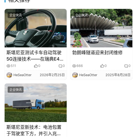
题
企业快讯
企业快讯
社
区
斯堪尼亚测试卡车自动驾驶
勃朗峰隧道迎来封闭维修
5G连接技术——在瑞典E4高
速路上进行试验
511
0
0
666
0
0
HeSeaOtter
2026年2月25日
HeSeaOtter
2025年8月28日
企业快讯
斯堪尼亚新技术：电池包置
于驾驶室下方，并引入兆瓦