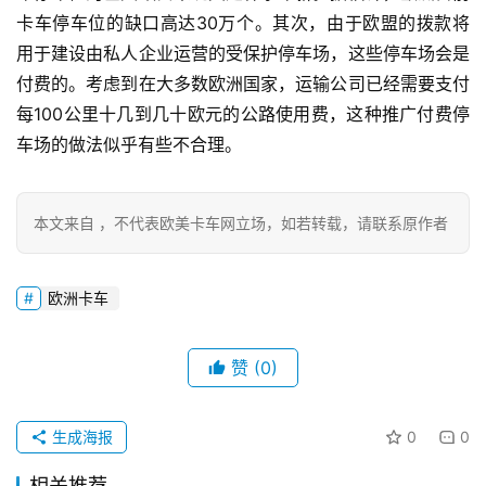
卡车停车位的缺口高达30万个。其次，由于欧盟的拨款将
首
用于建设由私人企业运营的受保护停车场，这些停车场会是
页
付费的。考虑到在大多数欧洲国家，运输公司已经需要支付
每100公里十几到几十欧元的公路使用费，这种推广付费停
车场的做法似乎有些不合理。
独
家
本文来自 ，不代表欧美卡车网立场，如若转载，请联系原作者
资
讯
欧洲卡车
登录
注册
赞
(0)
视
频
生成海报
0
0
专
相关推荐