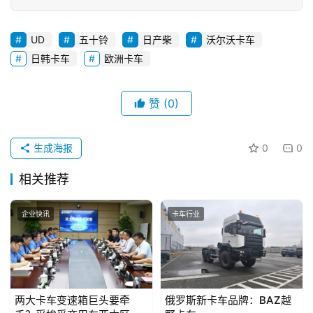
登录
注册
视
频
UD
五十铃
日产柴
沃尔沃卡车
日韩卡车
欧洲卡车
专
题
赞
(0)
生成海报
0
0
社
区
相关推荐
企业快讯
卡车行业
两大卡车变速箱巨头要牵
俄罗斯新卡车品牌：BAZ越