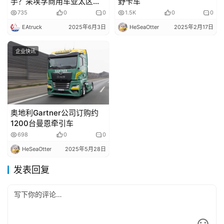
手？采埃孚商用车亚太区副
野卡车
总裁走访法士特
735
0
0
1.5K
0
0
EAtruck
2025年6月3日
HeSeaOtter
2025年2月17日
企业快讯
奥地利Gartner公司订购约
1200台曼恩牵引车
698
0
0
HeSeaOtter
2025年5月28日
发表回复