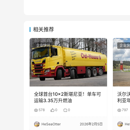
相关推荐
企业快讯
企业快
全球首台10×2斯堪尼亚！单车可
沃尔沃
运输3.35万升燃油
利亚
578
0
0
797
HeSeaOtter
2026年2月5日
He