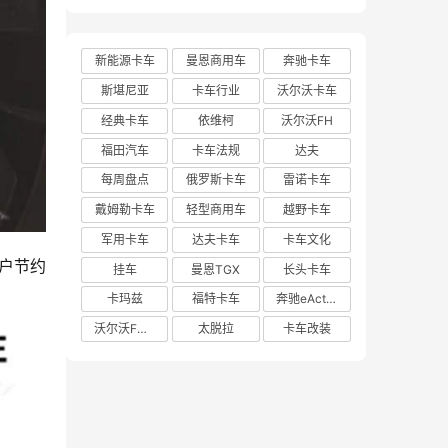
沃斯K220牵引车实拍
新能源卡车
曼恩商用车
奔驰卡车
斯堪尼亚
卡车行业
沃尔沃卡车
经典卡车
依维柯
沃尔沃FH
福田汽车
卡车法规
达夫
每周盘点
俄罗斯卡车
雷诺卡车
戴姆勒卡车
轻型商用车
越野卡车
军用卡车
达夫卡车
卡车文化
户节约
挂车
曼恩TGX
长头卡车
卡玛兹
福特卡车
奔驰eActros 600
沃尔沃FH Aero
太脱拉
卡车改装