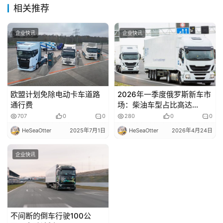
相关推荐
企业快讯
企业快讯
欧盟计划免除电动卡车道路
2026年一季度俄罗斯新车市
通行费
场：柴油车型占比高达
98.6%
707
0
0
280
0
0
HeSeaOtter
2025年7月1日
HeSeaOtter
2026年4月24日
企业快讯
不间断的倒车行驶100公