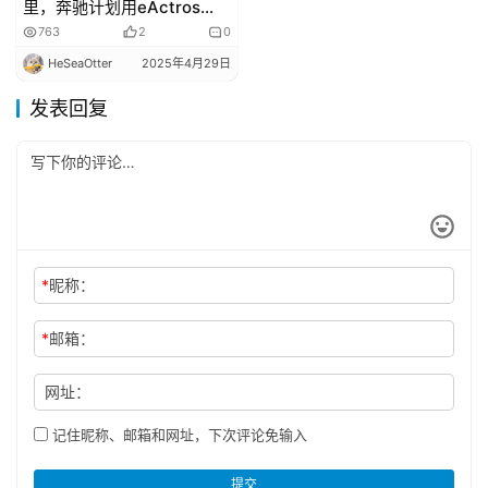
里，奔驰计划用eActros
600长途电动重卡打破吉尼
763
2
0
斯世界纪录
HeSeaOtter
2025年4月29日
发表回复
*
昵称：
*
邮箱：
网址：
记住昵称、邮箱和网址，下次评论免输入
提交