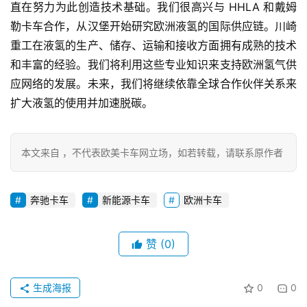
直在努力为此创造技术基础。我们很高兴与 HHLA 和戴姆
资
勒卡车合作，从汉堡开始研究欧洲液氢的国际供应链。川崎
讯
重工在液氢的生产、储存、运输和接收方面拥有成熟的技术
和丰富的经验。我们将利用这些专业知识来支持欧洲氢气供
登录
注册
应网络的发展。未来，我们将继续依靠全球合作伙伴关系来
视
频
扩大液氢的使用并加速脱碳。
本文来自 ，不代表欧美卡车网立场，如若转载，请联系原作者
专
题
奔驰卡车
新能源卡车
欧洲卡车
社
区
赞
(0)
生成海报
0
0