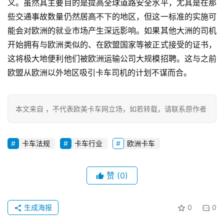
义。虽然其主要目的是提高全球道路安全水平，尤其是在那
些交通事故数量仍然居高不下的地区，但这一标准的实施可
首
页
能会对欧洲的就业市场产生深远影响。如果其他大洲的司机
开始拥有与欧洲类似的、在欧盟国家等被正式接受的证书，
这将极大地便利他们被欧洲运输公司大规模招聘。这与之前
独
欧盟从欧洲以外地区吸引卡车司机的计划不谋而合。
家
本文来自 ，不代表欧美卡车网立场，如若转载，请联系原作者
资
讯
卡车法规
卡车行业
欧洲卡车
登录
注册
视
赞
(0)
频
生成海报
0
0