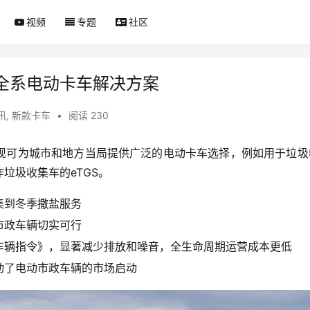
视频
专题
社区
全系电动卡车解决方案
讯
,
新款卡车
•
阅读 230
现可为城市和地方当局提供广泛的电动卡车选择，例如用于垃圾
垃圾收集车的eTGS。
集到冬季撒盐服务
市政车辆切实可行
车辆指令》，显著减少排放和噪音，全生命周期运营成本更低
动了电动市政车辆的市场启动