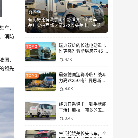
5.5K
有厨房还有洗手间？舒适度不比房车
差！实拍西部之星57X长头美卡，生活舱
集车、
加长这么多？
、消防
瑞典双雄的长途电动重卡
谁更强？看斯堪尼亚45 R
与沃尔沃FH Aero Electric
法国、
4.1K
同台竞技！
的领先
最强德国猛狮降临！战斗
力高达250吨？曼恩新款
TGX大件牵引车深入解析
4.0K
经典日系轻卡，到手就能
干活！能拉一吨多的五十
铃NLR工作车实拍
3.4K
生活舱媲美长头卡车，全