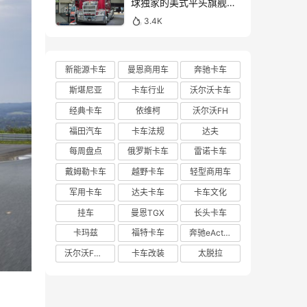
球独家的美式平头旗舰！
亮相布里斯班卡车展的肯
3.4K
沃斯K220牵引车实拍
新能源卡车
曼恩商用车
奔驰卡车
斯堪尼亚
卡车行业
沃尔沃卡车
经典卡车
依维柯
沃尔沃FH
福田汽车
卡车法规
达夫
每周盘点
俄罗斯卡车
雷诺卡车
戴姆勒卡车
越野卡车
轻型商用车
军用卡车
达夫卡车
卡车文化
挂车
曼恩TGX
长头卡车
卡玛兹
福特卡车
奔驰eActros 600
沃尔沃FH Aero
卡车改装
太脱拉