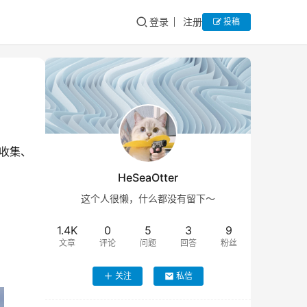
登录
注册
投稿
收集、
HeSeaOtter
这个人很懒，什么都没有留下～
1.4K
0
5
3
9
文章
评论
问题
回答
粉丝
关注
私信