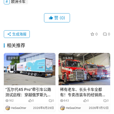
欧洲卡车
赞
(0)
生成海报
0
0
相关推荐
企业快讯
卡车改装
“瓦尔代45 Pro”牵引车公路
稀有老车、长头卡车全都
测试启程：穿越俄罗斯九大
有！专卖改装车的经销商？
城市，展示新版长途牵引车
走进荷兰Versteijnen
162
0
0
643
0
0
Trucks
HeSeaOtter
2026年6月29日
HeSeaOtter
2026年1月12日