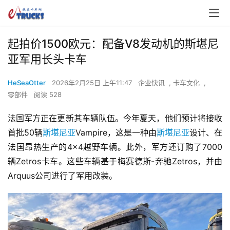
起拍价1500欧元：配备V8发动机的斯堪尼
亚军用长头卡车
HeSeaOtter
2026年2月25日 上午11:47
企业快讯
,
卡车文化
,
零部件
阅读 528
法国军方正在更新其车辆队伍。今年夏天，他们预计将接收
首批50辆
斯堪尼亚
Vampire，这是一种由
斯堪尼亚
设计、在
法国昂热生产的4×4越野车辆。此外，军方还订购了7000
辆Zetros卡车。这些车辆基于梅赛德斯-奔驰Zetros，并由
Arquus公司进行了军用改装。