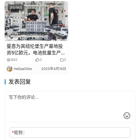
企业快讯
曼恩为其纽伦堡生产基地投
资5亿欧元，电池批量生产启
动
892
0
0
HeSeaOtter
2025年4月16日
发表回复
*
昵称：