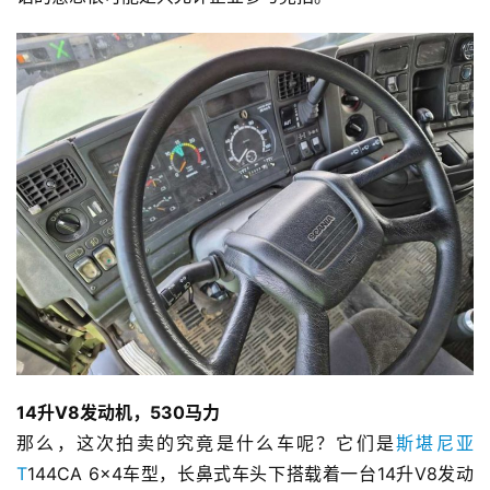
首
页
14升V8发动机，530马力
那么，这次拍卖的究竟是什么车呢？它们是
斯堪尼亚
T
144CA 6×4车型，长鼻式车头下搭载着一台14升V8发动
独