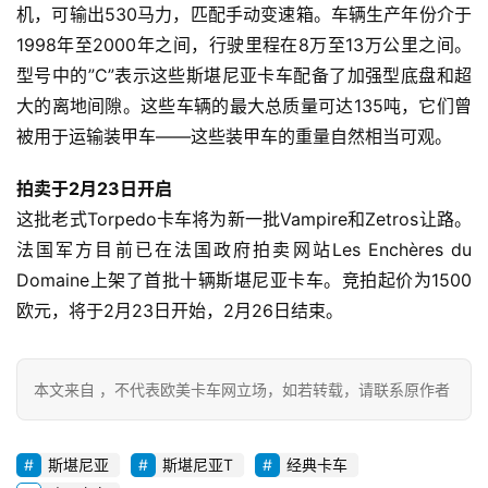
机，可输出530马力，匹配手动变速箱。车辆生产年份介于
家
1998年至2000年之间，行驶里程在8万至13万公里之间。
型号中的”C”表示这些斯堪尼亚卡车配备了加强型底盘和超
大的离地间隙。这些车辆的最大总质量可达135吨，它们曾
资
被用于运输装甲车——这些装甲车的重量自然相当可观。
讯
拍卖于2月23日开启
登录
注册
这批老式Torpedo卡车将为新一批Vampire和Zetros让路。
视
法国军方目前已在法国政府拍卖网站Les Enchères du 
频
Domaine上架了首批十辆斯堪尼亚卡车。竞拍起价为1500
欧元，将于2月23日开始，2月26日结束。
专
题
本文来自 ，不代表欧美卡车网立场，如若转载，请联系原作者
社
斯堪尼亚
斯堪尼亚T
经典卡车
区