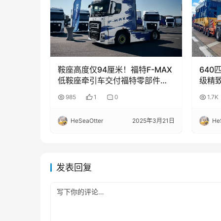
鞍座高度仅94厘米！福特F-MAX
640
低鞍座牵引车交付福特零部件物
级精
流使用
引车
985
1
0
1.7K
HeSeaOtter
2025年3月21日
He
发表回复