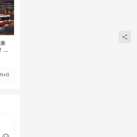
式柴
！回
车的故
9月4日