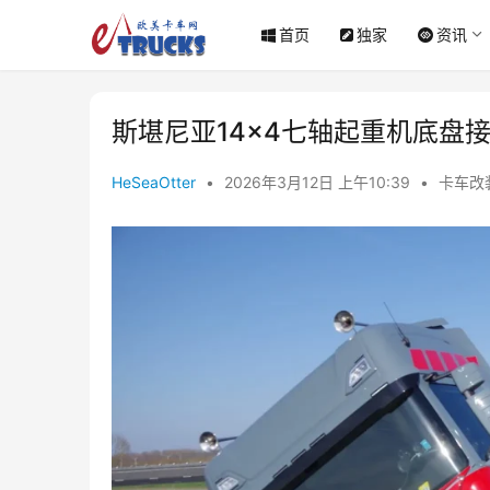
首页
独家
资讯
斯堪尼亚14×4七轴起重机底盘
HeSeaOtter
•
2026年3月12日 上午10:39
•
卡车改