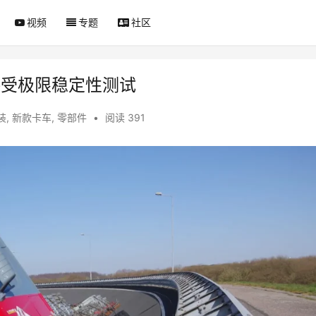
视频
专题
社区
接受极限稳定性测试
装
,
新款卡车
,
零部件
•
阅读 391