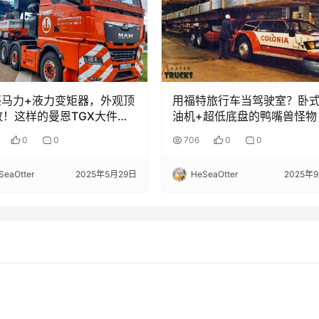
匹马力+液力变矩器，外观顶
用福特旅行车当驾驶室？卧
致！这样的曼恩TGX大件牵
油机+超低底盘的鸭嘴兽怪物
见过吗？
顾Schnibbelmobil特种卡
0
0
706
0
0
事
SeaOtter
2025年5月29日
HeSeaOtter
2025年