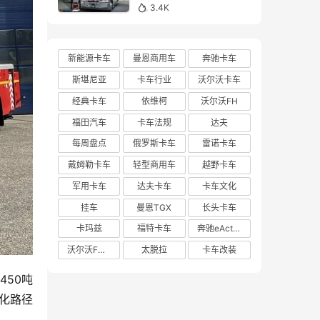
亮相布里斯班卡车展的肯
3.4K
沃斯K220牵引车实拍
新能源卡车
曼恩商用车
奔驰卡车
斯堪尼亚
卡车行业
沃尔沃卡车
经典卡车
依维柯
沃尔沃FH
福田汽车
卡车法规
达夫
每周盘点
俄罗斯卡车
雷诺卡车
戴姆勒卡车
轻型商用车
越野卡车
军用卡车
达夫卡车
卡车文化
挂车
曼恩TGX
长头卡车
卡玛兹
福特卡车
奔驰eActros 600
沃尔沃FH Aero
太脱拉
卡车改装
450吨
法化路径