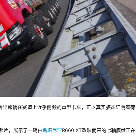
照片里那辆在赛道上近乎侧倾的重型卡车，正以真实姿态证明着荷
照片，展示了一辆由
斯堪尼亚
R660 XT改装而来的七轴底盘正