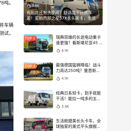
78吨。
5.6K
有厨房还有洗手间？舒适度不比房车
差！实拍西部之星57X长头美卡，生活舱
加长这么多？
将车辆
测试，
瑞典双雄的长途电动重卡
谁更强？看斯堪尼亚45 R
与沃尔沃FH Aero Electric
4.1K
同台竞技！
最强德国猛狮降临！战斗
力高达250吨？曼恩新款
TGX大件牵引车深入解析
4.1K
经典日系轻卡，到手就能
干活！能拉一吨多的五十
铃NLR工作车实拍
3.5K
生活舱媲美长头卡车，全
球独家的美式平头旗舰！