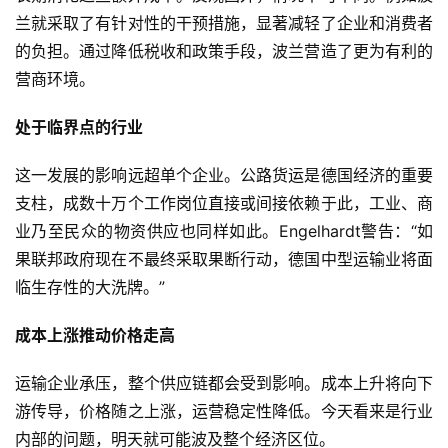
兰就采取了有针对性的干预措施，显著减轻了企业和消费者
独
的负担。通过降低税收和政策手段，波兰营造了更为有利的
家
营商环境。
处于临界点的行业
资
讯
这一发展的影响远超单个企业。公路货运是德国经济的重要
支柱，成数十万个工作岗位直接或间接依赖于此，工业、商
业乃至民众的物资供应也同样如此。Engelhardt警告：“如
登录
注册
视
果联邦政府现在不最终采取果断行动，德国中型运输业将面
频
临生存性的大洗牌。”
成本上涨推动价格走高
专
题
运输企业承压，整个供应链都会受到影响。成本上升将向下
游传导，价格随之上涨，运营稳定性降低。今天看来是行业
内部的问题，明天就可能波及整个经济区位。