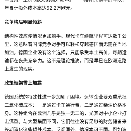
年累计额外成本高达52.2万欧元。
竞争格局明显倾斜
结构性效应使情况更加棘手。现代卡车续航里程可达数千公
里，这意味着国际竞争对手可以轻松穿越德国而无需在当地
加油。德国企业没有这个选择，只能承受本土高价，每趟运
输都在丧失竞争力。这不是理论推演，而是早已在欧洲道路
上发生的现实。
政策框架雪上加霜
德国系统的特殊性进一步加剧了困境。运输企业要双重承担
二氧化碳成本：一是通过卡车通行费，二是通过柴油价格本
身。这种组合在欧洲几乎是独一无二的，尤其对中小企业打
首
页
击沉重。与大型集团不同，它们往往没有足够的财务储备来
长期消化这些额外成本。反观国外，情况本可不同。例如波