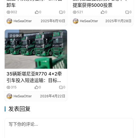
卸车
提案获得5000投票
902
0
0
521
0
0
HeSeaOtter
2025年6月10日
HeSeaOtter
2025年11月28日
企业快讯
35辆斯堪尼亚R770 4×2牵
引车投入短途运输：目标吸
引新司机加入
315
0
0
HeSeaOtter
2026年4月22日
发表回复