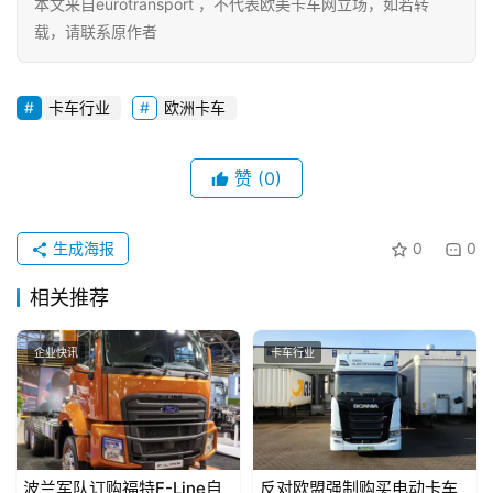
本文来自eurotransport ，不代表欧美卡车网立场，如若转
载，请联系原作者
卡车行业
欧洲卡车
赞
(0)
生成海报
0
0
相关推荐
企业快讯
卡车行业
波兰军队订购福特F-Line自
反对欧盟强制购买电动卡车