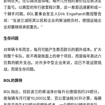
影响巨大。在公路货运领域，每升几分钱的差价往往就决定
了盈亏。以典型的年行驶里程计算，这一差距迅速累积成一
个棘手问题。BGL董事会发言人Dirk Engelhardt教授警告
说：“当波兰减轻其公民和企业的柴油税负时，德国运输企
业却要继续承担重负。”
生存问题
对单辆卡车而言，每月可能产生数百欧元的额外成本。扩大
到整个车队，就不再是账面上的单个项目，而是每年高达六
位数的额外支出。对许多中型企业来说，这已不是运营挑
战，而是生存问题。
BGL的算例
BGL指出，目前波兰的柴油净价每升比德国低约29欧分。
按每辆车月行驶10,000公里、百公里油耗30升计算，每辆
车每月产生870欧元的额外成本。一个拥有50辆车的车队，