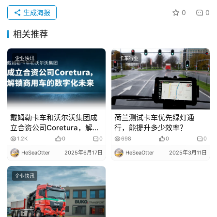
生成海报
0
0
专
题
相关推荐
企业快讯
卡车行业
社
区
戴姆勒卡车和沃尔沃集团成
荷兰测试卡车优先绿灯通
立合资公司Coretura，解锁
行，能提升多少效率？
商用车的数字化未来
1.2K
0
0
698
0
0
HeSeaOtter
2025年6月17日
HeSeaOtter
2025年3月11日
企业快讯