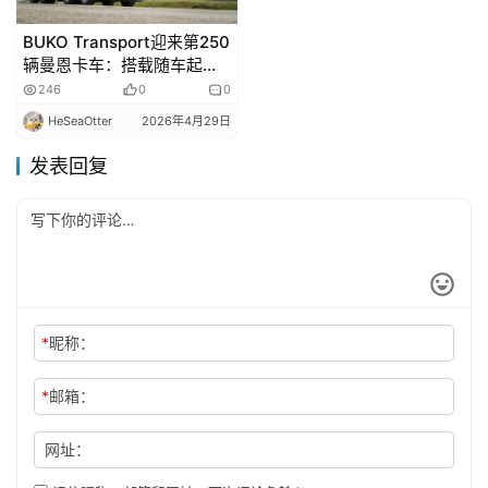
BUKO Transport迎来第250
辆曼恩卡车：搭载随车起重
机，兼具载货与牵引功能
246
0
0
HeSeaOtter
2026年4月29日
发表回复
*
昵称：
*
邮箱：
网址：