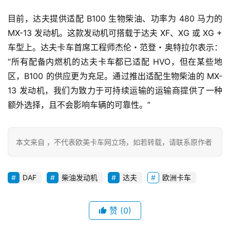
目前，达夫提供适配 B100 生物柴油、功率为 480 马力的 
MX-13 发动机。这款发动机可搭载于达夫 XF、XG 或 XG + 
首
页
车型上。达夫卡车首席工程师杰伦・范登・奥特拉尔表示：
“所有配备内燃机的达夫卡车都已适配 HVO，但在某些地
区，B100 的供应更为充足。通过推出适配生物柴油的 MX-
独
13 发动机，我们为致力于可持续运输的运输商提供了一种
家
额外选择，且不会影响车辆的可靠性。”
资
本文来自 ，不代表欧美卡车网立场，如若转载，请联系原作者
讯
DAF
柴油发动机
达夫
欧洲卡车
登录
注册
视
频
赞
(0)