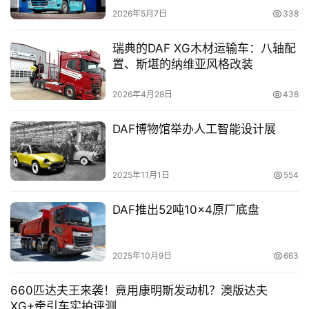
2026年5月7日
338
瑞典的DAF XG木材运输车：八轴配
社
置、斯堪的纳维亚风格改装
区
2026年4月28日
438
DAF博物馆举办人工智能设计展
2025年11月1日
554
DAF推出52吨10×4原厂底盘
2025年10月9日
663
660匹达夫王来袭！竟用康明斯发动机？澳版达夫
XG+牵引车实拍评测