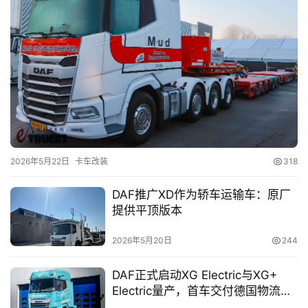
首
页
独
家
资
讯
2026年5月22日
卡车改装
318
DAF推广XD作为轿车运输车：原厂
登录
注册
提供平顶版本
视
频
2026年5月20日
244
DAF正式启动XG Electric与XG+
专
Electric量产，首车交付德国物流企
题
业