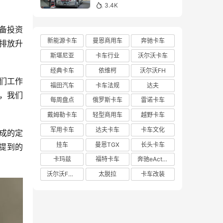
亮相布里斯班卡车展的肯
3.4K
沃斯K220牵引车实拍
备投资
新能源卡车
曼恩商用车
奔驰卡车
排放升
斯堪尼亚
卡车行业
沃尔沃卡车
经典卡车
依维柯
沃尔沃FH
们工作
福田汽车
卡车法规
达夫
，我们
每周盘点
俄罗斯卡车
雷诺卡车
戴姆勒卡车
轻型商用车
越野卡车
军用卡车
达夫卡车
卡车文化
成的定
挂车
曼恩TGX
长头卡车
提到的
卡玛兹
福特卡车
奔驰eActros 600
沃尔沃FH Aero
太脱拉
卡车改装