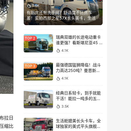
5.6K
有厨房还有洗手间？舒适度不比房车
差！实拍西部之星57X长头美卡，生活舱
加长这么多？
瑞典双雄的长途电动重卡
谁更强？看斯堪尼亚45 R
与沃尔沃FH Aero Electric
4.1K
同台竞技！
最强德国猛狮降临！战斗
力高达250吨？曼恩新款
TGX大件牵引车深入解析
4.1K
经典日系轻卡，到手就能
干活！能拉一吨多的五十
铃NLR工作车实拍
3.5K
布拉日
生活舱媲美长头卡车，全
压缩比
球独家的美式平头旗舰！