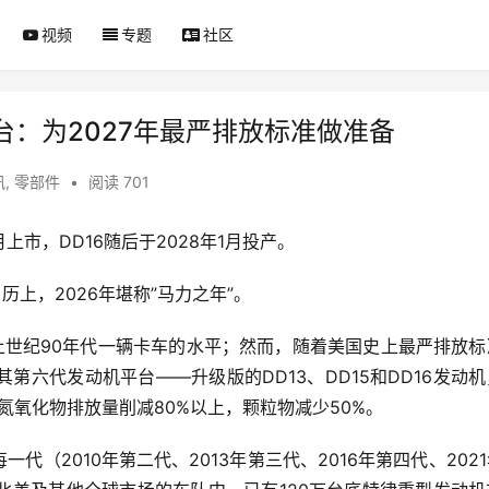
视频
专题
社区
：为2027年最严排放标准做准备
讯
,
零部件
•
阅读 701
月上市，DD16随后于2028年1月投产。
上，2026年堪称”马力之年”。
上世纪90年代一辆卡车的水平；然而，随着美国史上最严排放标
第六代发动机平台——升级版的DD13、DD15和DD16发动
氮氧化物排放量削减80%以上，颗粒物减少50%。
代（2010年第二代、2013年第三代、2016年第四代、202