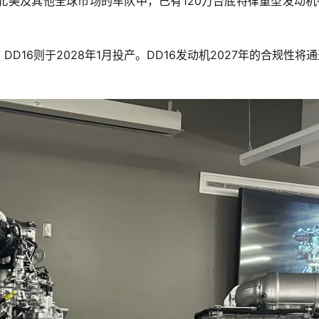
北美及其他全球市场的车队中，已有120万台底特律重型发动机
，DD16则于2028年1月投产。DD16发动机2027年的合规性将