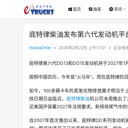
首页
独家
资讯
底特律柴油发布第六代发动机平台
HeSeaOtter
•
2026年2月22日 上午11:51
•
企业快
底特律第六代DD13和DD15发动机将于2027年1
按照中国农历，今年是”火马年”。而在底特律的日历
如今，100多辆卡车的氮氧化物排放量才相当于
效日期日益临近，
底特律柴油
机公司本周推出了其
足美国环保署2027年法规要求。新规将尾气中的
自2007年首次推出以来，底特律DD系列发动机每一