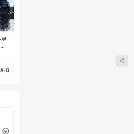
达经
测试
海外
9月7日