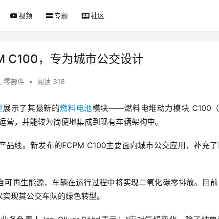
视频
专题
社区
 C100，专为城市公交设计
,
零部件
•
阅读 318
世
展示了其最新的
燃料电池
模块——燃料电堆动力模块 C100（F
的运营，并能较为简便地集成到现有车辆架构中。
品线。新发布的FCPM C100主要面向城市公交应用，补充
自可再生能源，车辆在运行过程中将实现二氧化碳零排放。目前
以实现其公交车队的绿色转型。