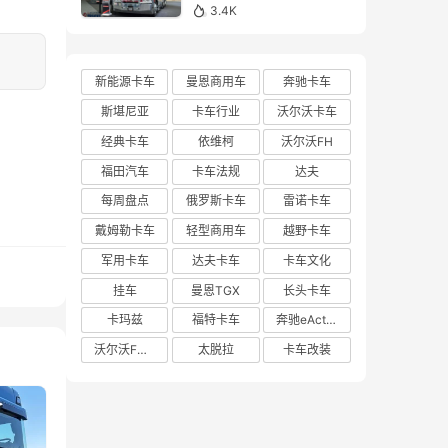
亮相布里斯班卡车展的肯
3.4K
沃斯K220牵引车实拍
新能源卡车
曼恩商用车
奔驰卡车
斯堪尼亚
卡车行业
沃尔沃卡车
经典卡车
依维柯
沃尔沃FH
福田汽车
卡车法规
达夫
每周盘点
俄罗斯卡车
雷诺卡车
戴姆勒卡车
轻型商用车
越野卡车
军用卡车
达夫卡车
卡车文化
挂车
曼恩TGX
长头卡车
卡玛兹
福特卡车
奔驰eActros 600
沃尔沃FH Aero
太脱拉
卡车改装