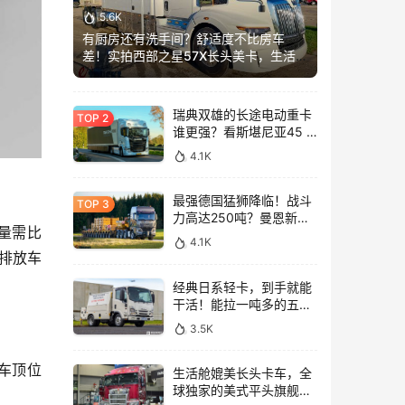
5.6K
有厨房还有洗手间？舒适度不比房车
差！实拍西部之星57X长头美卡，生活舱
加长这么多？
瑞典双雄的长途电动重卡
谁更强？看斯堪尼亚45 R
与沃尔沃FH Aero Electric
4.1K
同台竞技！
最强德国猛狮降临！战斗
力高达250吨？曼恩新款
量需比
TGX大件牵引车深入解析
4.1K
零排放车
经典日系轻卡，到手就能
干活！能拉一吨多的五十
铃NLR工作车实拍
3.5K
的车顶位
生活舱媲美长头卡车，全
球独家的美式平头旗舰！