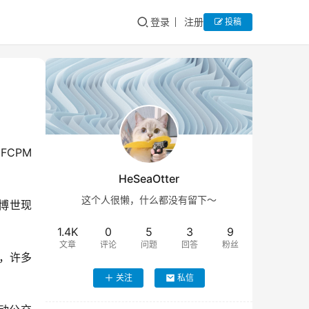
登录
注册
投稿
CPM 
HeSeaOtter
这个人很懒，什么都没有留下～
了博世现
1.4K
0
5
3
9
文章
评论
问题
回答
粉丝
，许多
关注
私信