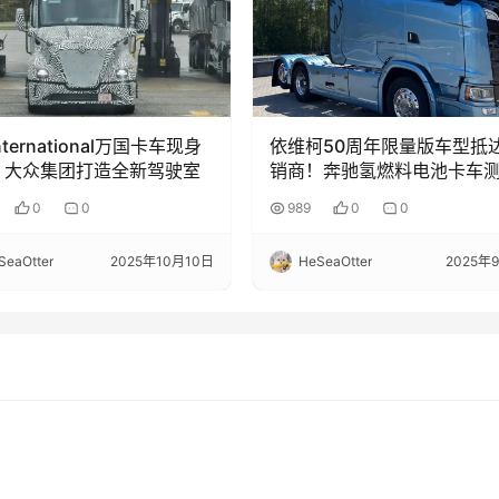
ternational万国卡车现身
依维柯50周年限量版车型抵
：大众集团打造全新驾驶室
销商！奔驰氢燃料电池卡车
结果出炉？本周（9.1-9.7）
0
0
989
0
0
卡车行业热点关注
SeaOtter
2025年10月10日
HeSeaOtter
2025年