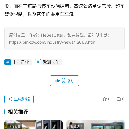
首
形，而在于道路与停车设施拥堵、高速公路单调驾驶、超车
页
禁令限制，以及密集的乘用车车流。
独
原创文章，作者：HeSeaOtter，如若转载，请注明出处：
家
https://omkcw.com/industry-news/12063.html
资
卡车行业
欧洲卡车
讯
赞
(0)
登录
注册
视
频
生成海报
0
0
相关推荐
专
题
卡车行业
企业快讯