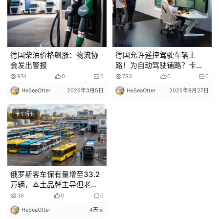
社
区
德国柴油价格飙涨：物流协
德国允许遥控驾驶车辆上
会发出警报
路！为自动驾驶铺路？卡车
司机未来何去何从？
974
0
0
783
0
0
HeSeaOtter
2026年3月5日
HeSeaOtter
2025年8月27日
卡车行业
俄罗斯客车保有量增至33.2
万辆，本土品牌主导但老化
问题突出
36
0
0
HeSeaOtter
4天前