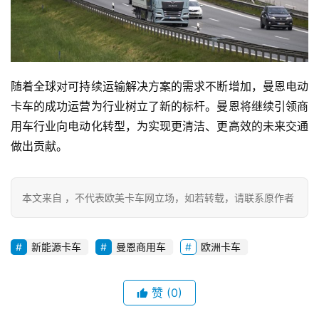
资
讯
随着全球对可持续运输解决方案的需求不断增加，曼恩电动
登录
注册
卡车的成功运营为行业树立了新的标杆。曼恩将继续引领商
视
频
用车行业向电动化转型，为实现更清洁、更高效的未来交通
做出贡献。
专
题
本文来自 ，不代表欧美卡车网立场，如若转载，请联系原作者
新能源卡车
曼恩商用车
欧洲卡车
社
区
赞
(0)