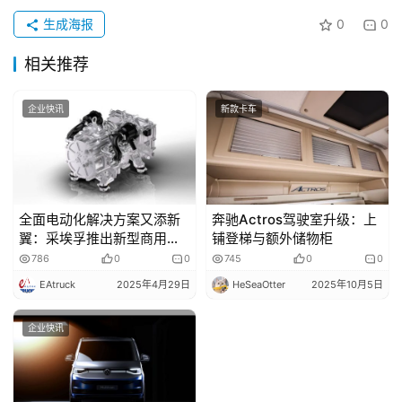
生成海报
0
0
相关推荐
企业快讯
新款卡车
全面电动化解决方案又添新
奔驰Actros驾驶室升级：上
翼：采埃孚推出新型商用车
铺登梯与额外储物柜
电动空压机
786
0
0
745
0
0
EAtruck
2025年4月29日
HeSeaOtter
2025年10月5日
企业快讯