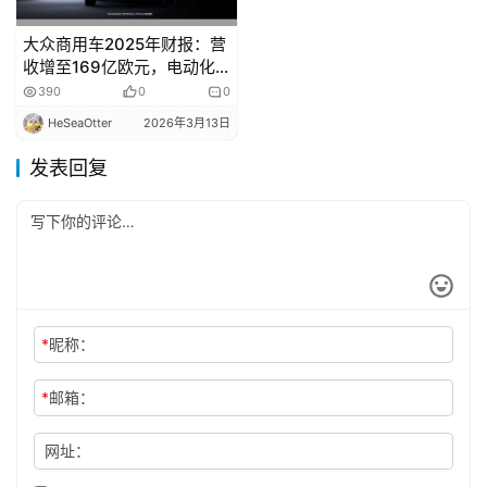
大众商用车2025年财报：营
收增至169亿欧元，电动化
转型遇挑战
390
0
0
HeSeaOtter
2026年3月13日
发表回复
*
昵称：
*
邮箱：
网址：