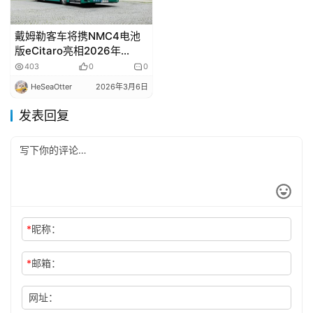
戴姆勒客车将携NMC4电池
版eCitaro亮相2026年
mobility move 展会
403
0
0
HeSeaOtter
2026年3月6日
发表回复
*
昵称：
*
邮箱：
网址：