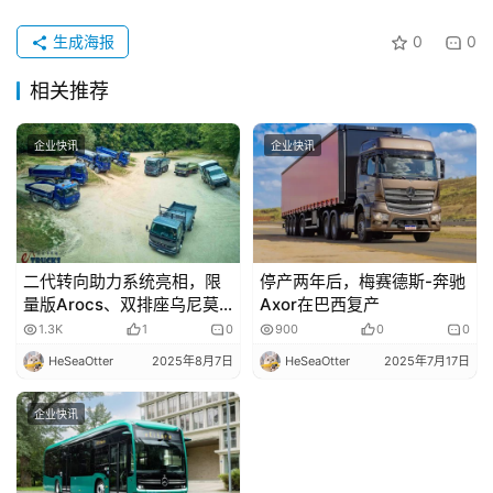
生成海报
0
0
相关推荐
企业快讯
企业快讯
二代转向助力系统亮相，限
停产两年后，梅赛德斯-奔驰
量版Arocs、双排座乌尼莫
Axor在巴西复产
克抢眼！带您看戴姆勒卡车
1.3K
1
0
900
0
0
独家越野展示活动
HeSeaOtter
2025年8月7日
HeSeaOtter
2025年7月17日
企业快讯