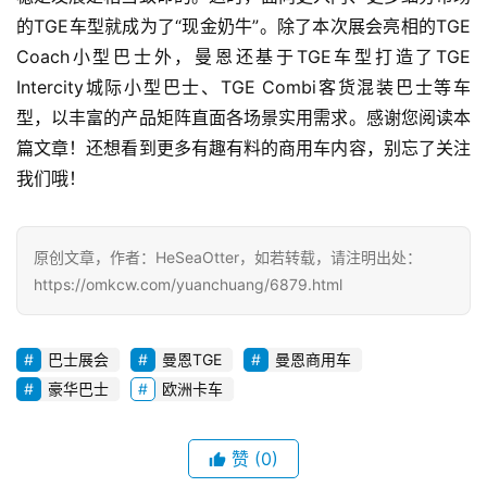
的TGE车型就成为了“现金奶牛”。除了本次展会亮相的TGE 
Coach小型巴士外，曼恩还基于TGE车型打造了TGE 
Intercity城际小型巴士、TGE Combi客货混装巴士等车
型，以丰富的产品矩阵直面各场景实用需求。感谢您阅读本
篇文章！还想看到更多有趣有料的商用车内容，别忘了关注
我们哦！
原创文章，作者：HeSeaOtter，如若转载，请注明出处：
https://omkcw.com/yuanchuang/6879.html
巴士展会
曼恩TGE
曼恩商用车
豪华巴士
欧洲卡车
赞
(0)