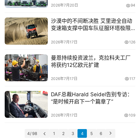
题
2026年7月20日
94
沙漠中的不间断决胜 艾里逊全自动
变速箱支撑中国车队征服环塔极限
社
赛段
区
2026年7月17日
126
曼恩持续投资波兰，克拉科夫工厂
将获约12亿欧元扩建
2026年7月17日
117
DAF总裁Harald Seidel告别专访：
“是时候开启下一个篇章了”
2026年7月17日
109
4 / 98
1
2
3
4
5
6