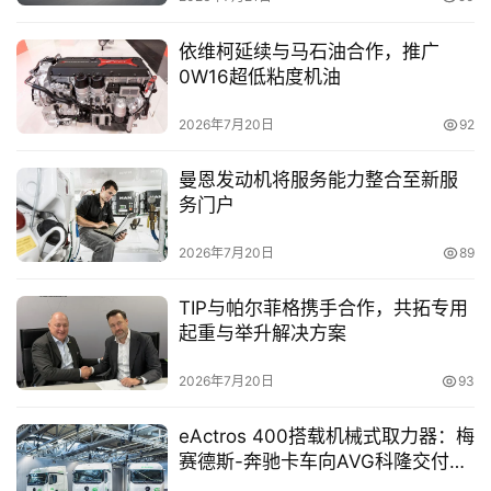
首
依维柯延续与马石油合作，推广
页
0W16超低粘度机油
2026年7月20日
92
独
家
曼恩发动机将服务能力整合至新服
务门户
2026年7月20日
89
资
讯
TIP与帕尔菲格携手合作，共拓专用
起重与举升解决方案
登录
注册
视
2026年7月20日
93
频
eActros 400搭载机械式取力器：梅
赛德斯-奔驰卡车向AVG科隆交付自
专
卸半挂列车