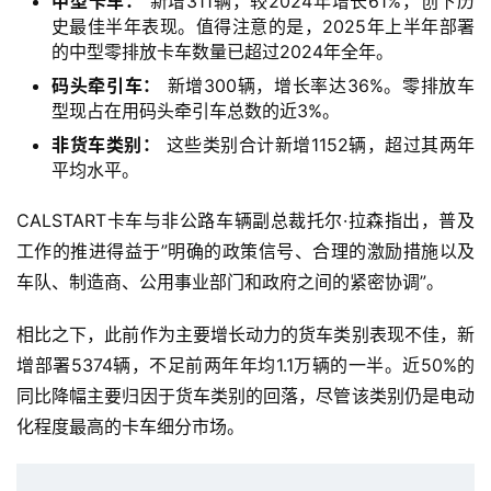
中型卡车：
新增311辆，较2024年增长61%，创下历
史最佳半年表现。值得注意的是，2025年上半年部署
的中型零排放卡车数量已超过2024年全年。
码头牵引车：
新增300辆，增长率达36%。零排放车
型现占在用码头牵引车总数的近3%。
非货车类别：
这些类别合计新增1152辆，超过其两年
平均水平。
CALSTART卡车与非公路车辆副总裁托尔·拉森指出，普及
工作的推进得益于”明确的政策信号、合理的激励措施以及
车队、制造商、公用事业部门和政府之间的紧密协调”。
相比之下，此前作为主要增长动力的货车类别表现不佳，新
增部署5374辆，不足前两年年均1.1万辆的一半。近50%的
同比降幅主要归因于货车类别的回落，尽管该类别仍是电动
化程度最高的卡车细分市场。
首
页