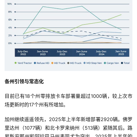
独
家
资
讯
登录
注册
各州引领与常态化
视
频
目前已有18个州零排放卡车部署量超过1000辆，较上次市
场更新时的17个州有所增加。
专
加州继续遥遥领先，2025年上半年新增部署2920辆。佛罗
题
里达州（1077辆）和北卡罗来纳州（513辆）紧随其后。路
易斯安那州和阿拉巴马州表现尤为突出，2025年上半年的