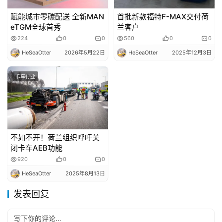
赋能城市零碳配送 全新MAN
首批新款福特F-MAX交付荷
eTGM全球首秀
兰客户
224
0
0
560
0
0
HeSeaOtter
2026年5月22日
HeSeaOtter
2025年12月3日
卡车行业
不如不开！荷兰组织呼吁关
闭卡车AEB功能
920
0
0
HeSeaOtter
2025年8月13日
发表回复