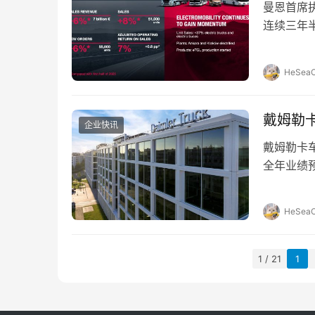
曼恩首席执
连续三年
们已启动
HeSeaO
戴姆勒
企业快讯
戴姆勒卡
全年业绩
请，该决定
HeSeaO
1 / 21
1