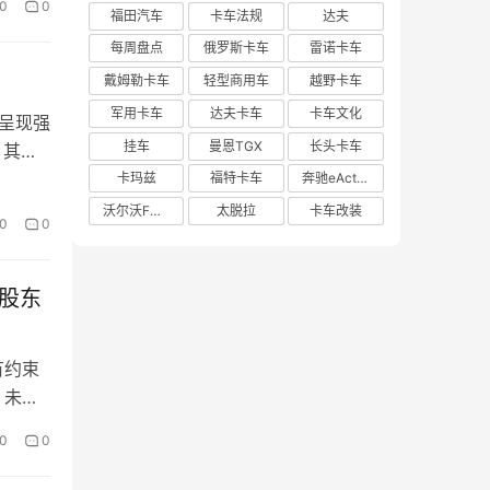
0
0
福田汽车
卡车法规
达夫
每周盘点
俄罗斯卡车
雷诺卡车
戴姆勒卡车
轻型商用车
越野卡车
军用卡车
达夫卡车
卡车文化
呈现强
挂车
曼恩TGX
长头卡车
。其
卡玛兹
福特卡车
奔驰eActros 600
沃尔沃FH Aero
太脱拉
卡车改装
0
0
股东
有约束
。未
0
0