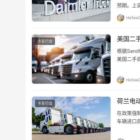
预期。上
预期销量
HeSeaO
美国二
卡车行业
根据Sand
美国二手
多个关…
HeSeaO
荷兰电动
卡车行业
在政策强
车辆进口
年，荷兰共