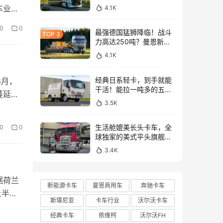
与沃尔沃FH Aero Electric
车业务
4.1K
同台竞技！
0
0
最强德国猛狮降临！战斗
力高达250吨？曼恩新款
TGX大件牵引车深入解析
4.1K
经典日系轻卡，到手就能
年6月，
干活！能拉一吨多的五十
蔓延至
铃NLR工作车实拍
3.5K
生活舱媲美长头卡车，全
0
0
球独家的美式平头旗舰！
亮相布里斯班卡车展的肯
3.4K
沃斯K220牵引车实拍
据荷兰
新能源卡车
曼恩商用车
奔驰卡车
上半
斯堪尼亚
卡车行业
沃尔沃卡车
经典卡车
依维柯
沃尔沃FH