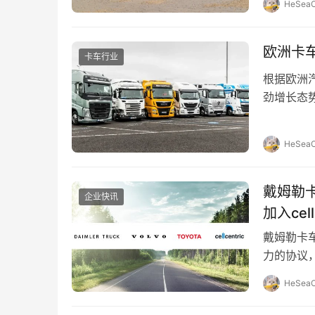
HeSeaO
欧洲卡车
卡车行业
根据欧洲
劲增长态势
中，荷兰
HeSeaO
戴姆勒
企业快讯
加入cell
戴姆勒卡车
力的协议，
来，三家
HeSeaO