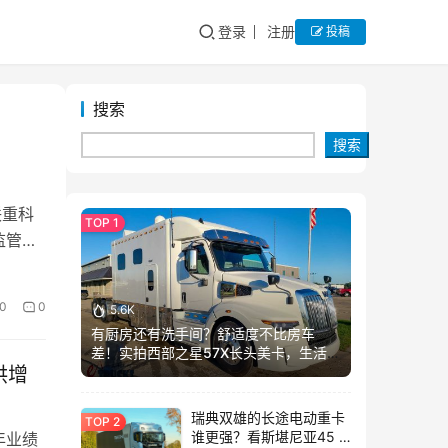
登录
注册
投稿
搜索
搜索
联重科
监管机
0
0
5.6K
有厨房还有洗手间？舒适度不比房车
差！实拍西部之星57X长头美卡，生活舱
供增
加长这么多？
瑞典双雄的长途电动重卡
谁更强？看斯堪尼亚45 R
年业绩