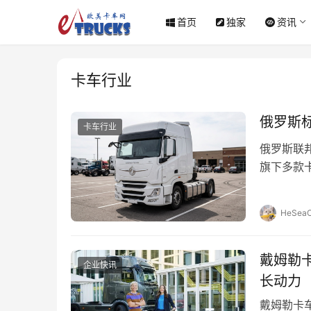
首页
独家
资讯
卡车行业
俄罗斯
卡车行业
俄罗斯联邦
旗下多款
构新闻处
HeSeaO
戴姆勒
企业快讯
长动力
戴姆勒卡车