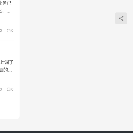
心业务已
此，我
0
0
上调了
额的申
0
0