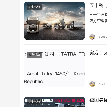
五十铃与
企业快讯
五十铃汽车
双方管理
UD Tru
HeSeaO
突发：
卡车行业
HeSeaO
德国曼
企业快讯