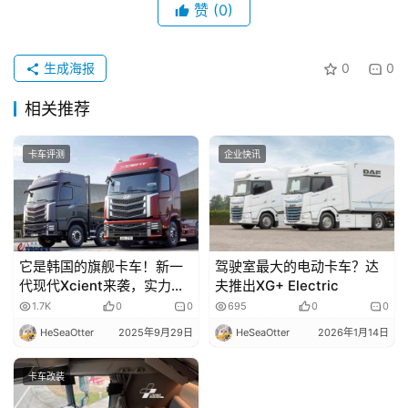
赞
(0)
专
生成海报
0
0
题
相关推荐
社
卡车评测
企业快讯
区
它是韩国的旗舰卡车！新一
驾驶室最大的电动卡车？达
代现代Xcient来袭，实力几
夫推出XG+ Electric
何？
1.7K
0
0
695
0
0
HeSeaOtter
2025年9月29日
HeSeaOtter
2026年1月14日
卡车改装