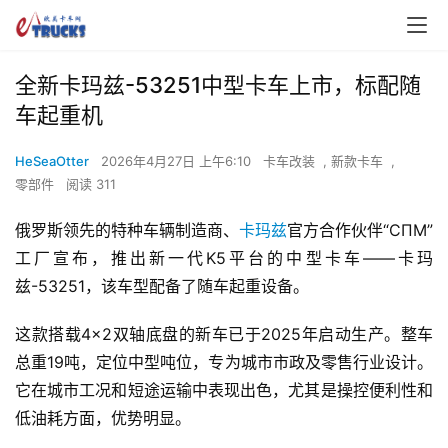
全新卡玛兹-53251中型卡车上市，标配随
车起重机
HeSeaOtter
2026年4月27日 上午6:10
卡车改装
,
新款卡车
,
零部件
阅读 311
俄罗斯领先的特种车辆制造商、
卡玛兹
官方合作伙伴“СПМ”
工厂宣布，推出新一代K5平台的中型卡车——卡玛
兹-53251，该车型配备了随车起重设备。
这款搭载4×2双轴底盘的新车已于2025年启动生产。整车
总重19吨，定位中型吨位，专为城市市政及零售行业设计。
它在城市工况和短途运输中表现出色，尤其是操控便利性和
低油耗方面，优势明显。