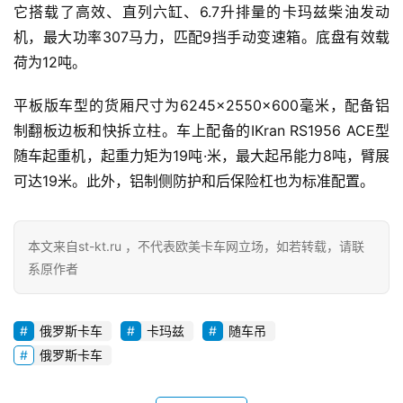
它搭载了高效、直列六缸、6.7升排量的卡玛兹柴油发动
机，最大功率307马力，匹配9挡手动变速箱。底盘有效载
荷为12吨。
首
页
平板版车型的货厢尺寸为6245×2550×600毫米，配备铝
制翻板边板和快拆立柱。车上配备的IKran RS1956 ACE型
随车起重机，起重力矩为19吨·米，最大起吊能力8吨，臂展
独
可达19米。此外，铝制侧防护和后保险杠也为标准配置。
家
本文来自st-kt.ru ，不代表欧美卡车网立场，如若转载，请联
资
系原作者
讯
俄罗斯卡车
卡玛兹
随车吊
登录
注册
俄罗斯卡车
视
频