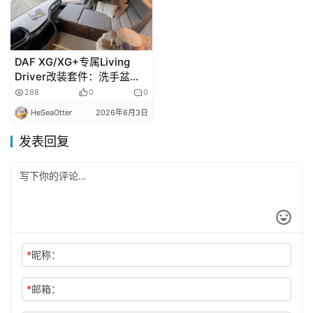
DAF XG/XG+专属Living
Driver改装套件：洗手盆、
马桶与卧铺
288
0
0
HeSeaOtter
2026年6月3日
发表回复
*
昵称：
*
邮箱：