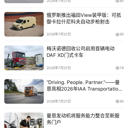
2026年7月21日
85
登录
注册
俄罗斯推出福田View装甲版：可抵
视
御卡拉什尼科夫自动步枪射击
频
2026年7月21日
95
专
梅沃诺德回收公司启用首辆电动
题
DAF XD门式卡车
2026年7月21日
78
社
“Driving. People. Partner.”——曼
区
恩亮相2026年IAA Transportation
商用车展
2026年7月21日
95
曼恩发动机将服务能力整合至新服
务门户