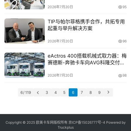
2026年7月20日
95
TIP与帕尔菲格携手合作，共拓专用
起重与举升解决方案
2026年7月20日
96
eActros 400搭载机械式取力器：梅
赛德斯-奔驰卡车向AVG科隆交付自
卸半挂列车
2026年7月20日
98
6 / 119
3
4
5
6
7
8
9
Copyright © 2025 欧美卡车网版权所有 京ICP备
15026777号-4
Powered by
Truckplus