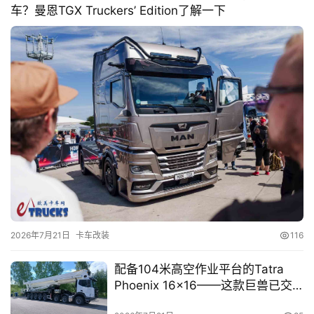
车？曼恩TGX Truckers’ Edition了解一下
首
页
独
家
2026年7月21日
卡车改装
116
配备104米高空作业平台的Tatra
资
Phoenix 16×16——这款巨兽已交
讯
付澳大利亚