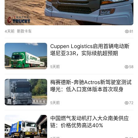
4天前
新款卡车
81
Cuppen Logistics启用首辆电动斯
堪尼亚33R，实际续航超预期
5天前
58
梅赛德斯-奔驰Actros新驾驶室测试
曝光：低入口宽体版本首次现身
首
5天前
72
页
中国燃气发动机打入大众南美供应
链：价格优势高达40%
独