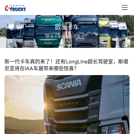
欧洲卡车
欧洲卡车相关资讯集合！
新一代卡车真的来了！还有LongLine超长驾驶室，斯堪
尼亚将在IAA车展带来哪些惊喜？