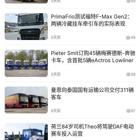
5天前
69
家
PrimaFrio测试福特F-Max Gen2：
两辆冷藏挂车牵引车的实际表现
资
讯
5天前
48
Pieter Smit订购45辆梅赛德斯-奔驰
登录
注册
卡车，含首批5辆eActros Lowliner
视
频
5天前
58
曼恩向泰国国有运输公司交付311辆
专
客车
题
6天前
67
社
荷兰84岁司机Theo将驾驶DAF电动
区
赛车投入运营